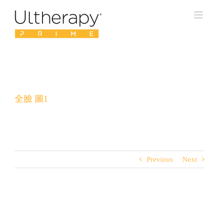
Skip
to
content
全臉 圖1
Previous
Next